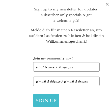
×
Skip
Skip
to
to
Sign up to my newsletter for updates,
main
primary
subscriber only specials & get
content
sidebar
a welcome gift
!
Melde dich für meinen Newsletter an, um
auf dem Laufenden zu bleiben & hol dir ein
Willkommensgeschenk!
Join my community now!
3. NOVEMBER 2015
SIGN UP
SAMPLESPREE_2