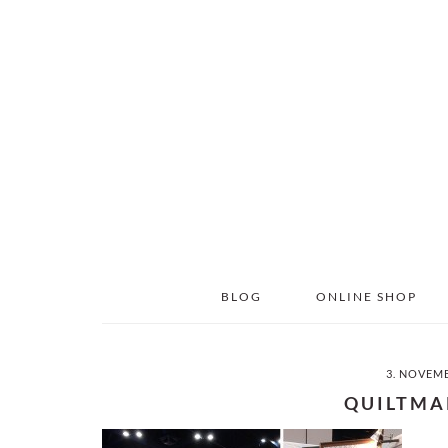
Skip
Skip
to
to
main
primary
content
sidebar
BLOG
ONLINE SHOP
3. NOVEM
QUILTMA