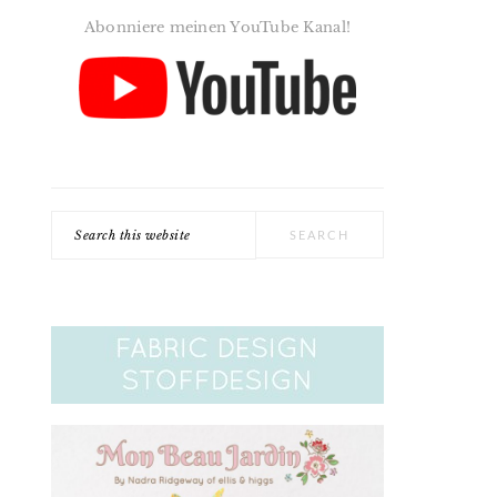
Abonniere meinen YouTube Kanal!
Search
this
website