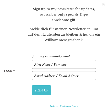
×
Sign up to my newsletter for updates,
subscriber only specials & get
a welcome gift
!
Melde dich für meinen Newsletter an, um
auf dem Laufenden zu bleiben & hol dir ein
Willkommensgeschenk!
Join my community now!
PRESSUM
DATENSCHUTZ
SIGN UP
PRIMARY
SIDEBAR
Inhalt
Datenschutz