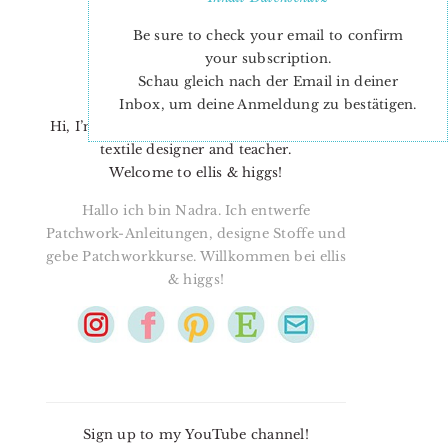
Be sure to check your email to confirm
your subscription.
Schau gleich nach der Email in deiner
Inbox, um deine Anmeldung zu bestätigen.
Hi, I’m Nadra. I’m a quilt pattern designer,
textile designer and teacher.
Welcome to ellis & higgs!
Hallo ich bin Nadra. Ich entwerfe
Patchwork-Anleitungen, designe Stoffe und
gebe Patchworkkurse. Willkommen bei ellis
& higgs!
Sign up to my YouTube channel!