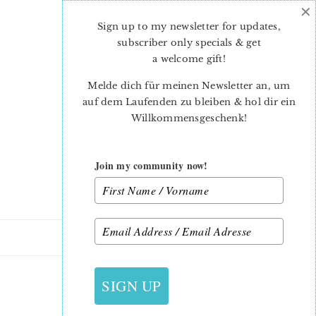
×
Skip
Skip
to
to
Sign up to my newsletter for updates,
main
primary
subscriber only specials & get
content
sidebar
a welcome gift
!
Melde dich für meinen Newsletter an, um
auf dem Laufenden zu bleiben & hol dir ein
Willkommensgeschenk!
Join my community now!
3. NOVEMBER 2015
SIGN UP
QUILTMARKET_1