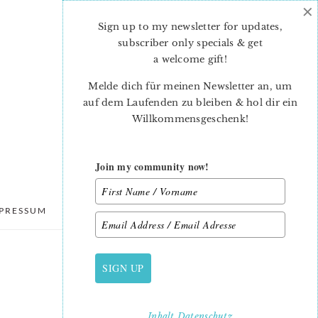
×
Sign up to my newsletter for updates,
subscriber only specials & get
a welcome gift
!
Melde dich für meinen Newsletter an, um
auf dem Laufenden zu bleiben & hol dir ein
Willkommensgeschenk!
Join my community now!
PRESSUM
DATENSCHUTZ
SIGN UP
PRIMARY
SIDEBAR
Inhalt
Datenschutz