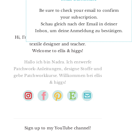
Be sure to check your email to confirm
your subscription.
Schau gleich nach der Email in deiner
Inbox, um deine Anmeldung zu bestätigen.
Hi, I’m Nadra. I’m a quilt pattern designer,
textile designer and teacher.
Welcome to ellis & higgs!
Hallo ich bin Nadra. Ich entwerfe
Patchwork-Anleitungen, designe Stoffe und
gebe Patchworkkurse. Willkommen bei ellis
& higgs!
Sign up to my YouTube channel!