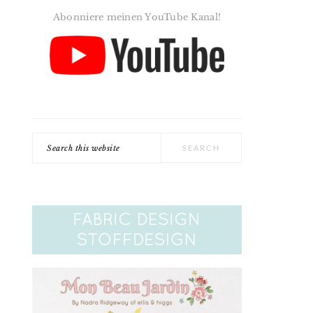
Abonniere meinen YouTube Kanal!
Search
this
website