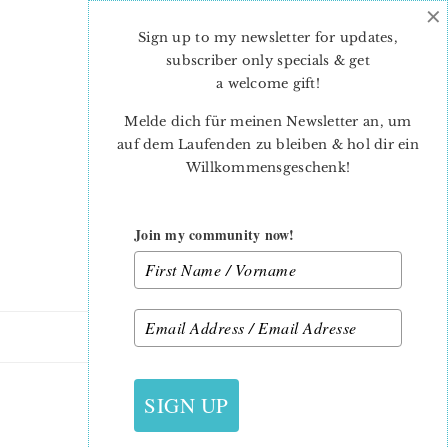
×
Skip
Skip
to
to
Sign up to my newsletter for updates,
main
primary
subscriber only specials & get
content
sidebar
a welcome gift
!
Melde dich für meinen Newsletter an, um
auf dem Laufenden zu bleiben & hol dir ein
Willkommensgeschenk!
Join my community now!
SIGN UP
IMPRESSUM