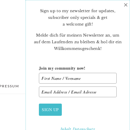
×
Sign up to my newsletter for updates,
subscriber only specials & get
a welcome gift
!
Melde dich für meinen Newsletter an, um
auf dem Laufenden zu bleiben & hol dir ein
Willkommensgeschenk!
Join my community now!
PRESSUM
DATENSCHUTZ
SIGN UP
PRIMARY
SIDEBAR
Inhalt
Datenschutz