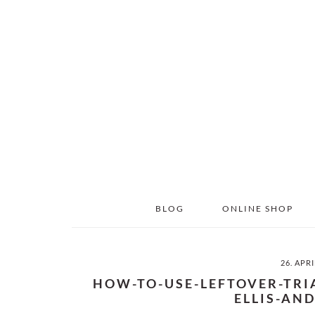
Skip
Skip
to
to
main
primary
content
sidebar
BLOG
ONLINE SHOP
26. APR
HOW-TO-USE-LEFTOVER-TR
ELLIS-AN