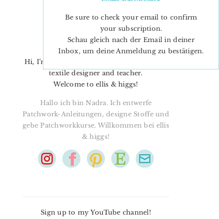
Be sure to check your email to confirm
your subscription.
Schau gleich nach der Email in deiner
Inbox, um deine Anmeldung zu bestätigen.
Hi, I’m Nadra. I’m a quilt pattern designer,
textile designer and teacher.
Welcome to ellis & higgs!
Hallo ich bin Nadra. Ich entwerfe
Patchwork-Anleitungen, designe Stoffe und
gebe Patchworkkurse. Willkommen bei ellis
& higgs!
Sign up to my YouTube channel!