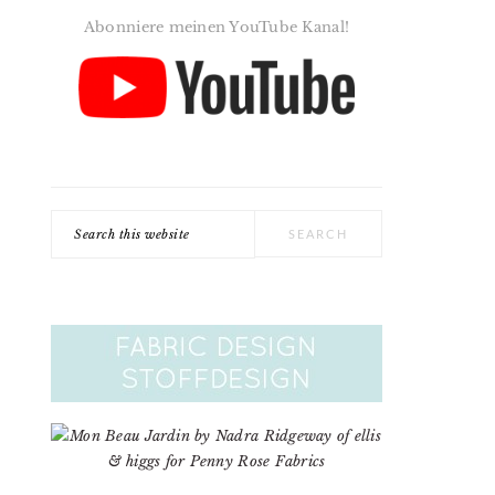
Abonniere meinen YouTube Kanal!
Search
this
website