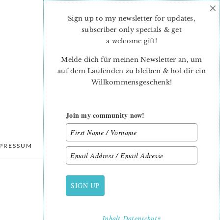
×
Sign up to my newsletter for updates,
subscriber only specials & get
a welcome gift
!
Melde dich für meinen Newsletter an, um
auf dem Laufenden zu bleiben & hol dir ein
Willkommensgeschenk!
Join my community now!
PRESSUM
DATENSCHUTZ
SIGN UP
PRIMARY
SIDEBAR
Inhalt
Datenschutz