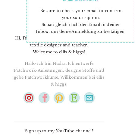
Be sure to check your email to confirm
your subscription.
Schau gleich nach der Email in deiner
Inbox, um deine Anmeldung zu bestätigen.
Hi, I’m Nadra. I’m a quilt pattern designer,
textile designer and teacher.
Welcome to ellis & higgs!
Hallo ich bin Nadra. Ich entwerfe
Patchwork-Anleitungen, designe Stoffe und
gebe Patchworkkurse. Willkommen bei ellis
& higgs!
Sign up to my YouTube channel!