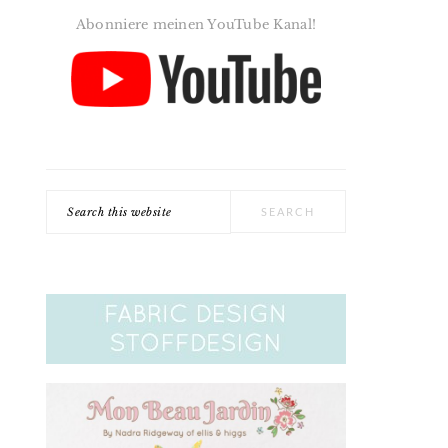
Abonniere meinen YouTube Kanal!
Search
this
website