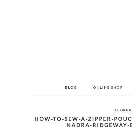
Skip
Skip
to
to
main
primary
content
sidebar
BLOG
ONLINE SHOP
17. OKTO
HOW-TO-SEW-A-ZIPPER-POUC
NADRA-RIDGEWAY-E