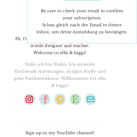
Be sure to check your email to confirm
your subscription.
Schau gleich nach der Email in deiner
Inbox, um deine Anmeldung zu bestätigen.
Hi, I’m Nadra. I’m a quilt pattern designer,
textile designer and teacher.
Welcome to ellis & higgs!
Hallo ich bin Nadra. Ich entwerfe
Patchwork-Anleitungen, designe Stoffe und
gebe Patchworkkurse. Willkommen bei ellis
& higgs!
Sign up to my YouTube channel!