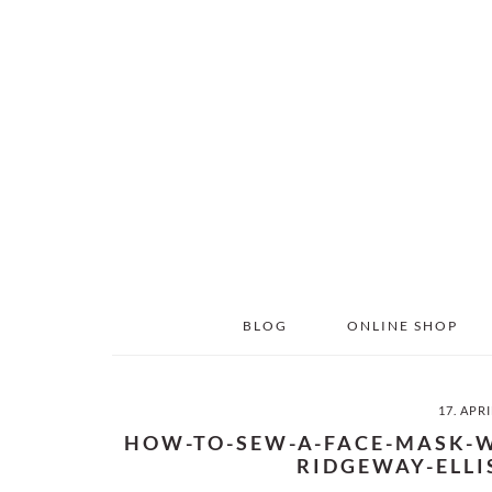
Skip
Skip
to
to
main
primary
content
sidebar
BLOG
ONLINE SHOP
17. APR
HOW-TO-SEW-A-FACE-MASK-W
RIDGEWAY-ELLI