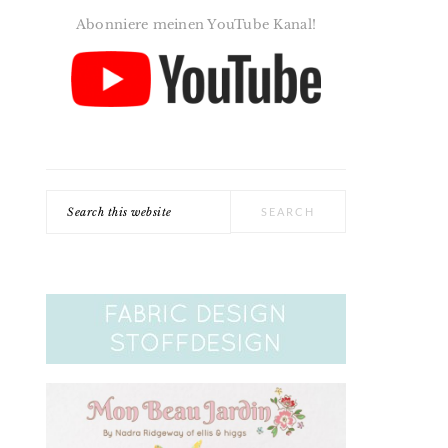
Abonniere meinen YouTube Kanal!
Search
this
website