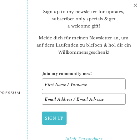
×
Sign up to my newsletter for updates,
subscriber only specials & get
a welcome gift
!
Melde dich für meinen Newsletter an, um
auf dem Laufenden zu bleiben & hol dir ein
Willkommensgeschenk!
Join my community now!
PRESSUM
DATENSCHUTZ
SIGN UP
PRIMARY
SIDEBAR
Inhalt
Datenschutz