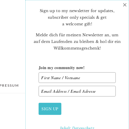
×
Sign up to my newsletter for updates,
subscriber only specials & get
a welcome gift
!
Melde dich für meinen Newsletter an, um
auf dem Laufenden zu bleiben & hol dir ein
Willkommensgeschenk!
Join my community now!
PRESSUM
DATENSCHUTZ
SIGN UP
PRIMARY
SIDEBAR
Inhalt
Datenschutz