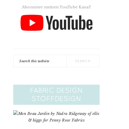
Abonniere meinen YouTube Kanal!
Search
this
website