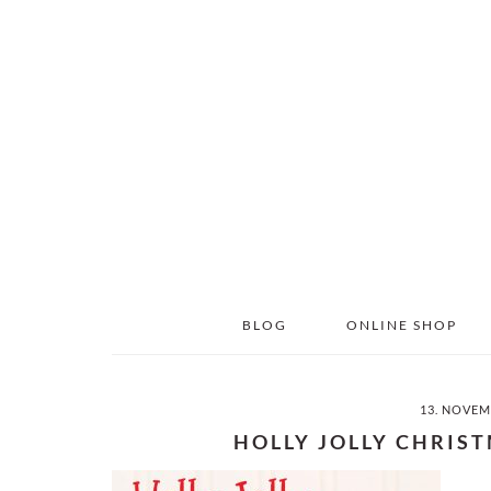
Skip
Skip
to
to
main
primary
content
sidebar
BLOG
ONLINE SHOP
13. NOVEM
HOLLY JOLLY CHRIS