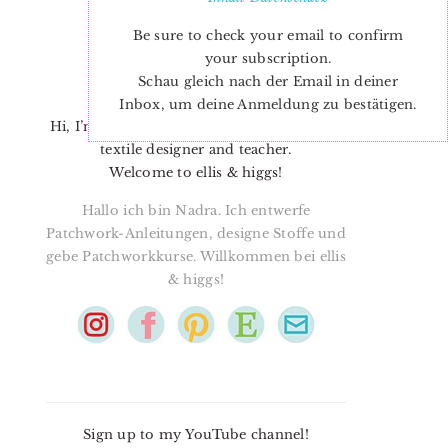
Be sure to check your email to confirm
your subscription.
Schau gleich nach der Email in deiner
Inbox, um deine Anmeldung zu bestätigen.
Hi, I’m Nadra. I’m a quilt pattern designer,
textile designer and teacher.
Welcome to ellis & higgs!
Hallo ich bin Nadra. Ich entwerfe
Patchwork-Anleitungen, designe Stoffe und
gebe Patchworkkurse. Willkommen bei ellis
& higgs!
Sign up to my YouTube channel!