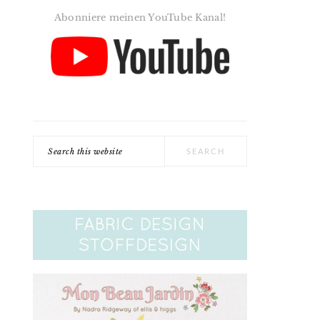
Abonniere meinen YouTube Kanal!
Search
this
website