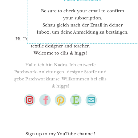
Be sure to check your email to confirm
your subscription.
Schau gleich nach der Email in deiner
Inbox, um deine Anmeldung zu bestätigen.
Hi, I’m Nadra. I’m a quilt pattern designer,
textile designer and teacher.
Welcome to ellis & higgs!
Hallo ich bin Nadra. Ich entwerfe
Patchwork-Anleitungen, designe Stoffe und
gebe Patchworkkurse. Willkommen bei ellis
& higgs!
Sign up to my YouTube channel!