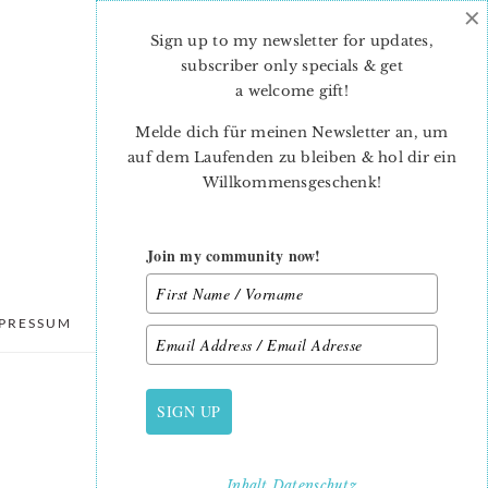
×
Sign up to my newsletter for updates,
subscriber only specials & get
a welcome gift
!
Melde dich für meinen Newsletter an, um
auf dem Laufenden zu bleiben & hol dir ein
Willkommensgeschenk!
Join my community now!
PRESSUM
DATENSCHUTZ
SIGN UP
PRIMARY
SIDEBAR
Inhalt
Datenschutz