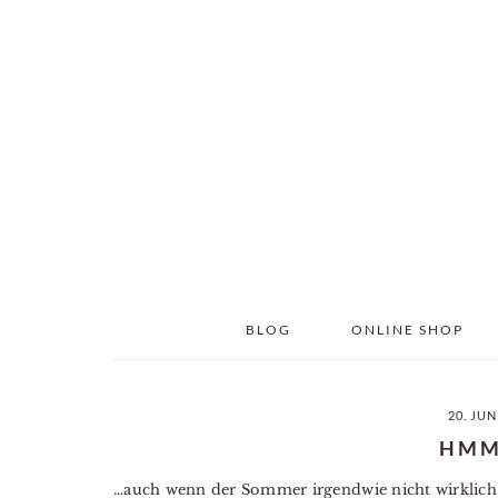
Skip
Skip
to
to
main
primary
content
sidebar
BLOG
ONLINE SHOP
20. JUN
HM
…auch wenn der Sommer irgendwie nicht wirklich E