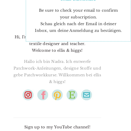
Be sure to check your email to confirm
your subscription.
Schau gleich nach der Email in deiner
Inbox, um deine Anmeldung zu bestätigen.
Hi, I’m Nadra. I’m a quilt pattern designer,
textile designer and teacher.
Welcome to ellis & higgs!
Hallo ich bin Nadra. Ich entwerfe
Patchwork-Anleitungen, designe Stoffe und
gebe Patchworkkurse. Willkommen bei ellis
& higgs!
Sign up to my YouTube channel!