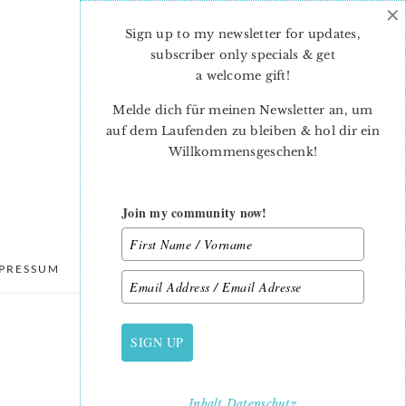
×
Sign up to my newsletter for updates,
subscriber only specials & get
a welcome gift
!
Melde dich für meinen Newsletter an, um
auf dem Laufenden zu bleiben & hol dir ein
Willkommensgeschenk!
Join my community now!
PRESSUM
DATENSCHUTZ
SIGN UP
PRIMARY
SIDEBAR
Inhalt
Datenschutz