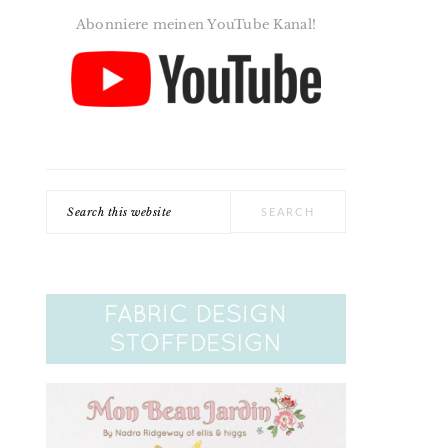
Abonniere meinen YouTube Kanal!
Search
this
website