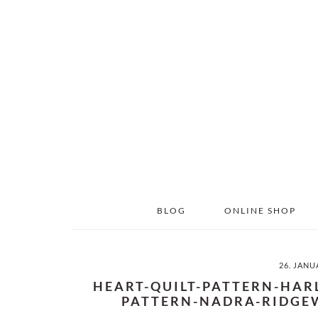
Skip
Skip
to
to
main
primary
content
sidebar
BLOG
ONLINE SHOP
26. JANU
HEART-QUILT-PATTERN-HAR
PATTERN-NADRA-RIDGEW