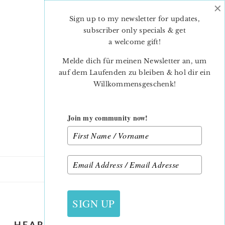
×
Skip
Skip
to
to
Sign up to my newsletter for updates,
main
primary
subscriber only specials & get
content
sidebar
a welcome gift
!
Melde dich für meinen Newsletter an, um
auf dem Laufenden zu bleiben & hol dir ein
Willkommensgeschenk!
Join my community now!
26. JANUAR 2020
SIGN UP
HEART QUILT PATTERNS AVAILABLE