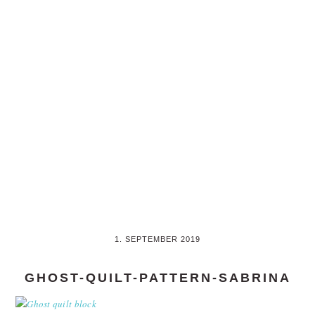
Skip
Skip
to
to
main
primary
content
sidebar
1. SEPTEMBER 2019
GHOST-QUILT-PATTERN-SABRINA