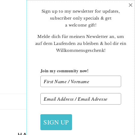
×
Skip
Skip
to
to
Sign up to my newsletter for updates,
main
primary
subscriber only specials & get
content
sidebar
a welcome gift
!
Melde dich für meinen Newsletter an, um
auf dem Laufenden zu bleiben & hol dir ein
Willkommensgeschenk!
Join my community now!
28. AUGUST 2019
SIGN UP
HALLOWEEN-QUILT-PATTERN-