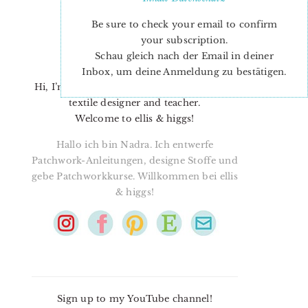
Be sure to check your email to confirm
your subscription.
Schau gleich nach der Email in deiner
Inbox, um deine Anmeldung zu bestätigen.
Hi, I’m Nadra. I’m a quilt pattern designer,
textile designer and teacher.
Welcome to ellis & higgs!
Hallo ich bin Nadra. Ich entwerfe
Patchwork-Anleitungen, designe Stoffe und
gebe Patchworkkurse. Willkommen bei ellis
& higgs!
Sign up to my YouTube channel!