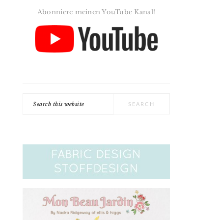
Abonniere meinen YouTube Kanal!
Search
this
website