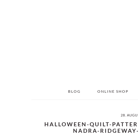
Skip
Skip
to
to
main
primary
content
sidebar
BLOG
ONLINE SHOP
28. AUGU
HALLOWEEN-QUILT-PATTER
NADRA-RIDGEWAY-