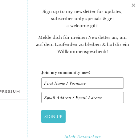
×
Sign up to my newsletter for updates,
subscriber only specials & get
a welcome gift
!
Melde dich für meinen Newsletter an, um
auf dem Laufenden zu bleiben & hol dir ein
Willkommensgeschenk!
Join my community now!
PRESSUM
DATENSCHUTZ
SIGN UP
PRIMARY
SIDEBAR
Inhalt
Datenschutz