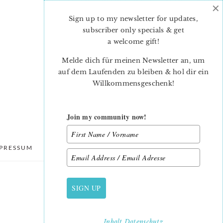
×
Sign up to my newsletter for updates,
subscriber only specials & get
a welcome gift
!
Melde dich für meinen Newsletter an, um
auf dem Laufenden zu bleiben & hol dir ein
Willkommensgeschenk!
Join my community now!
PRESSUM
DATENSCHUTZ
SIGN UP
PRIMARY
SIDEBAR
Inhalt
Datenschutz