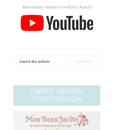
Abonniere meinen YouTube Kanal!
Search
this
website