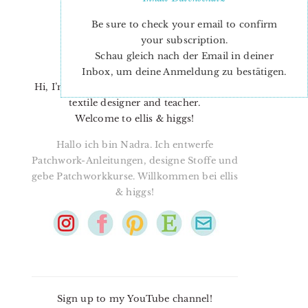
Be sure to check your email to confirm
your subscription.
Schau gleich nach der Email in deiner
Inbox, um deine Anmeldung zu bestätigen.
Hi, I’m Nadra. I’m a quilt pattern designer,
textile designer and teacher.
Welcome to ellis & higgs!
Hallo ich bin Nadra. Ich entwerfe
Patchwork-Anleitungen, designe Stoffe und
gebe Patchworkkurse. Willkommen bei ellis
& higgs!
Sign up to my YouTube channel!