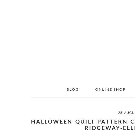
Skip
Skip
to
to
main
primary
content
sidebar
BLOG
ONLINE SHOP
28. AUGU
HALLOWEEN-QUILT-PATTERN-
RIDGEWAY-ELL