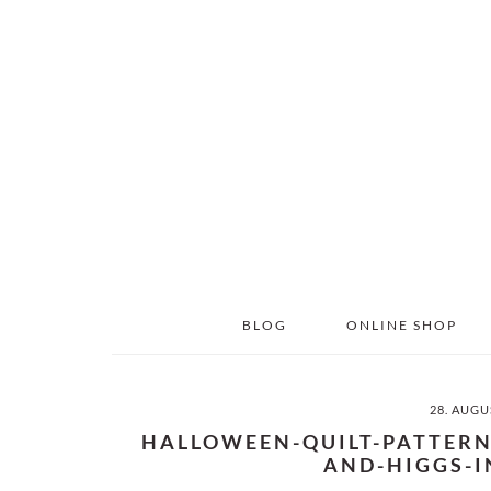
Skip
Skip
to
to
main
primary
content
sidebar
BLOG
ONLINE SHOP
28. AUGU
HALLOWEEN-QUILT-PATTERN
AND-HIGGS-