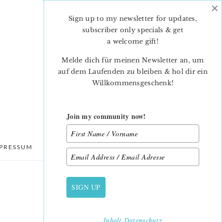
×
Sign up to my newsletter for updates,
subscriber only specials & get
a welcome gift
!
Melde dich für meinen Newsletter an, um
auf dem Laufenden zu bleiben & hol dir ein
Willkommensgeschenk!
Join my community now!
PRESSUM
DATENSCHUTZ
SIGN UP
PRIMARY
SIDEBAR
Inhalt
Datenschutz