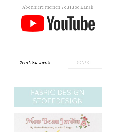
Abonniere meinen YouTube Kanal!
Search
this
website