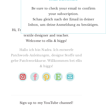
Be sure to check your email to confirm
your subscription.
Schau gleich nach der Email in deiner
Inbox, um deine Anmeldung zu bestätigen.
Hi, I’m Nadra. I’m a quilt pattern designer,
textile designer and teacher.
Welcome to ellis & higgs!
Hallo ich bin Nadra. Ich entwerfe
Patchwork-Anleitungen, designe Stoffe und
gebe Patchworkkurse. Willkommen bei ellis
& higgs!
Sign up to my YouTube channel!