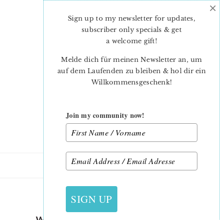
×
Skip
Skip
to
to
Sign up to my newsletter for updates,
main
primary
subscriber only specials & get
content
sidebar
a welcome gift
!
Melde dich für meinen Newsletter an, um
auf dem Laufenden zu bleiben & hol dir ein
Willkommensgeschenk!
Join my community now!
19. SEPTEMBER 2022
SIGN UP
WITCH HAT KETTLE SPIDER