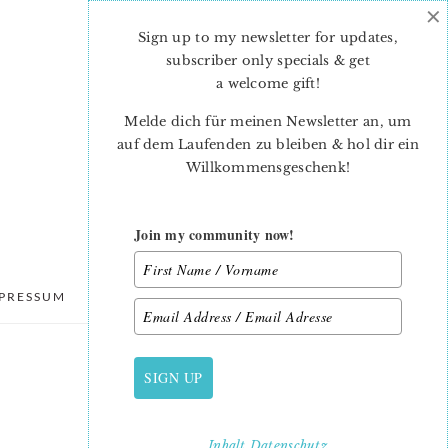
×
Sign up to my newsletter for updates,
subscriber only specials & get
a welcome gift
!
Melde dich für meinen Newsletter an, um
auf dem Laufenden zu bleiben & hol dir ein
Willkommensgeschenk!
Join my community now!
PRESSUM
DATENSCHUTZ
SIGN UP
PRIMARY
SIDEBAR
Inhalt
Datenschutz