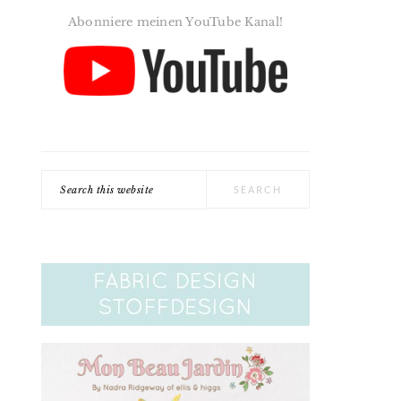
Abonniere meinen YouTube Kanal!
Search
this
website