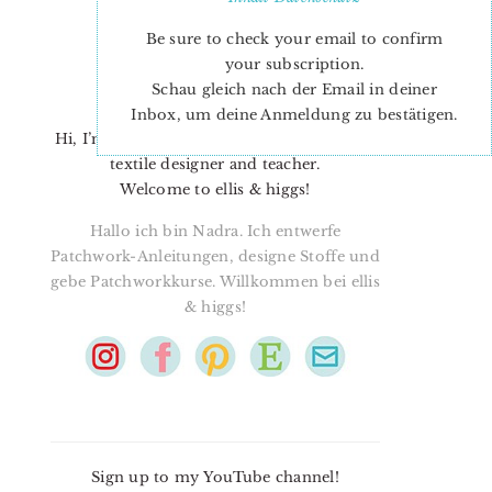
Be sure to check your email to confirm
your subscription.
Schau gleich nach der Email in deiner
Inbox, um deine Anmeldung zu bestätigen.
Hi, I’m Nadra. I’m a quilt pattern designer,
textile designer and teacher.
Welcome to ellis & higgs!
Hallo ich bin Nadra. Ich entwerfe
Patchwork-Anleitungen, designe Stoffe und
gebe Patchworkkurse. Willkommen bei ellis
& higgs!
Sign up to my YouTube channel!