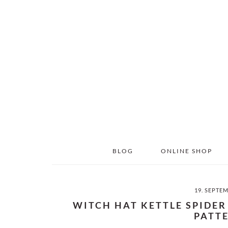
Skip
Skip
to
to
main
primary
content
sidebar
BLOG
ONLINE SHOP
19. SEPTE
WITCH HAT KETTLE SPIDE
PATT