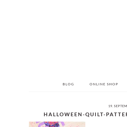
Skip
Skip
to
to
main
primary
content
sidebar
BLOG
ONLINE SHOP
19. SEPTE
HALLOWEEN-QUILT-PATTE