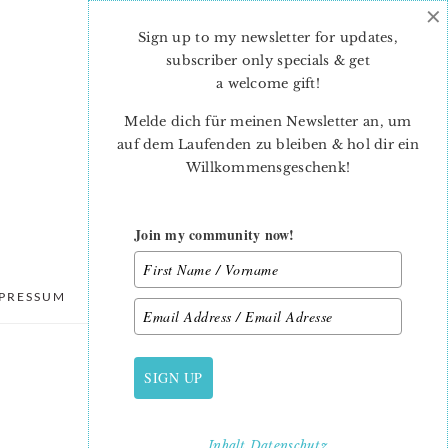
×
Sign up to my newsletter for updates,
subscriber only specials & get
a welcome gift
!
Melde dich für meinen Newsletter an, um
auf dem Laufenden zu bleiben & hol dir ein
Willkommensgeschenk!
Join my community now!
PRESSUM
DATENSCHUTZ
SIGN UP
PRIMARY
SIDEBAR
Inhalt
Datenschutz