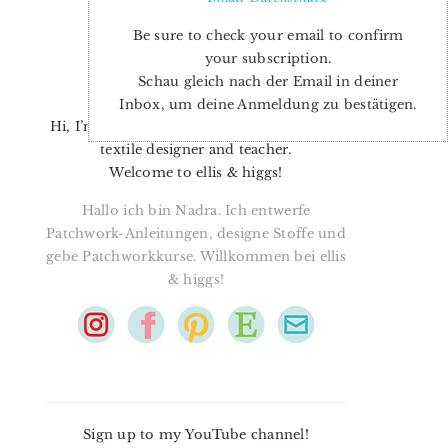
Be sure to check your email to confirm
your subscription.
Schau gleich nach der Email in deiner
Inbox, um deine Anmeldung zu bestätigen.
Hi, I’m Nadra. I’m a quilt pattern designer,
textile designer and teacher.
Welcome to ellis & higgs!
Hallo ich bin Nadra. Ich entwerfe
Patchwork-Anleitungen, designe Stoffe und
gebe Patchworkkurse. Willkommen bei ellis
& higgs!
Sign up to my YouTube channel!