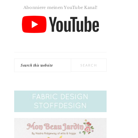
Abonniere meinen YouTube Kanal!
Search
this
website