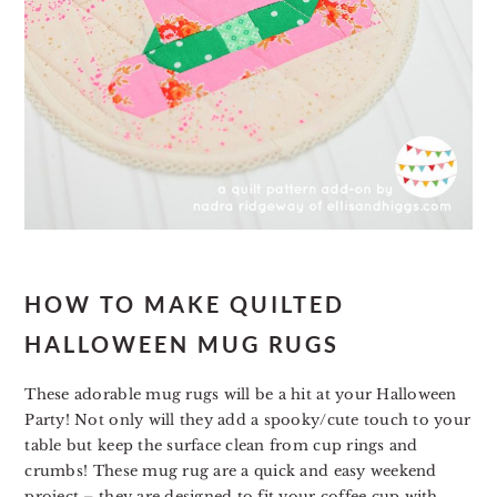
HOW TO MAKE QUILTED
HALLOWEEN MUG RUGS
These adorable mug rugs will be a hit at your Halloween
Party! Not only will they add a spooky/cute touch to your
table but keep the surface clean from cup rings and
crumbs!⁣
These mug rug are a quick and easy weekend
project – they are designed to fit your coffee cup with