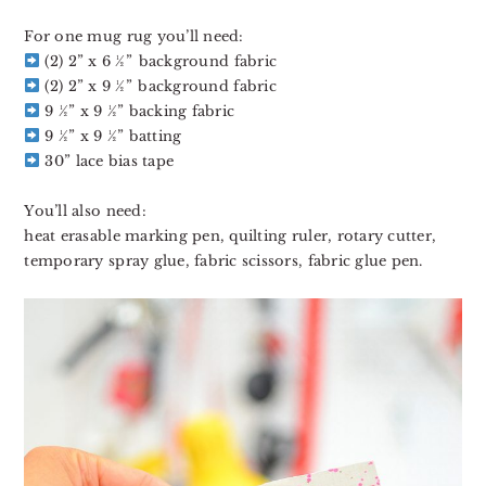
For one mug rug you’ll need:⁣
(2) 2” x 6 ½”⁣⁣⁣⁣⁣⁣ background fabric
(2) 2” x 9 ½”⁣⁣⁣⁣⁣ background fabric
9 ½” x 9 ½” backing fabric⁣⁣⁣⁣⁣
9 ½” x 9 ½” batting⁣⁣⁣⁣⁣
30” lace bias tape⁣⁣⁣⁣⁣⁣⁣
⁣⁣⁣⁣⁣⁣
You’ll also need:⁣⁣⁣⁣⁣⁣
heat erasable marking pen, quilting ruler, rotary cutter,
temporary spray glue, fabric scissors, fabric glue pen.⁣⁣⁣⁣⁣⁣⁣⁣
⁣⁣⁣⁣⁣