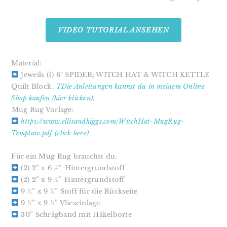
VIDEO TUTORIAL ANSEHEN
Material:
Jeweils (1) 6″ SPIDER; WITCH HAT & WITCH KETTLE
Quilt Block⁣⁣⁣⁣⁣⁣⁣.
TDie Anleitungen kannst du in meinem Online
Shop kaufen (hier klicken)⁣
.
Mug Rug Vorlage:⁣⁣⁣⁣⁣⁣
https://www.ellisandhiggs.com/WitchHat-MugRug-
Template.pdf⁣⁣⁣⁣⁣ (click here)
Für ein Mug Rug brauchst du:⁣
(2) 2” x 6 ½”⁣⁣⁣⁣⁣⁣ Hintergrundstoff
(2) 2” x 9 ½”⁣⁣⁣⁣⁣ Hintergrundstoff
9 ½” x 9 ½” Stoff für die Rückseite⁣⁣⁣⁣⁣
9 ½” x 9 ½” Vlieseinlage
30” Schrägband mit Häkelborte
⁣⁣⁣⁣⁣⁣⁣
⁣⁣⁣⁣⁣⁣