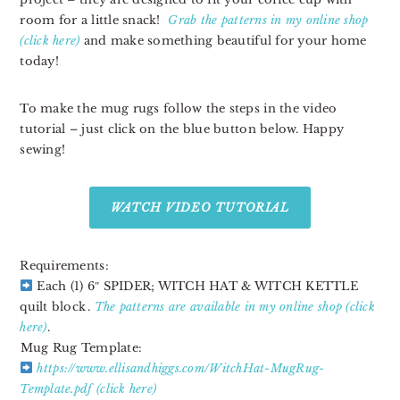
room for a little snack! ⁣
Grab the patterns in my online shop
(click here)
and make something beautiful for your home
today!
To make the mug rugs follow the steps in the video
tutorial – just click on the blue button below. Happy
sewing!
WATCH VIDEO TUTORIAL
Requirements:
Each (1) 6″ SPIDER; WITCH HAT & WITCH KETTLE
quilt block⁣⁣⁣⁣⁣⁣⁣.
The patterns are available in my online shop (click
here)⁣
.
⁣Mug Rug Template:⁣⁣⁣⁣⁣⁣
https://www.ellisandhiggs.com/WitchHat-MugRug-
Template.pdf⁣⁣⁣⁣⁣ (click here)