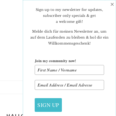
×
Skip
Skip
to
to
Sign up to my newsletter for updates,
main
primary
subscriber only specials & get
content
sidebar
a welcome gift
!
Melde dich für meinen Newsletter an, um
auf dem Laufenden zu bleiben & hol dir ein
Willkommensgeschenk!
Join my community now!
16. SEPTEMBER 2022
SIGN UP
HALLOWEEN MUG RUGS – TUTORIAL