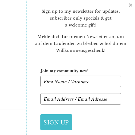
×
Skip
Skip
to
to
Sign up to my newsletter for updates,
main
primary
subscriber only specials & get
content
sidebar
a welcome gift
!
Melde dich für meinen Newsletter an, um
auf dem Laufenden zu bleiben & hol dir ein
Willkommensgeschenk!
Join my community now!
16. DEZEMBER 2015
SIGN UP
GREATGRANNYTWIST_2