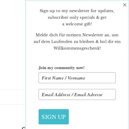
×
Skip
Skip
to
to
Sign up to my newsletter for updates,
main
primary
subscriber only specials & get
content
sidebar
a welcome gift
!
Melde dich für meinen Newsletter an, um
auf dem Laufenden zu bleiben & hol dir ein
Willkommensgeschenk!
Join my community now!
31. OKTOBER 2022
SIGN UP
GINGERBREAD-PLACEMAT-