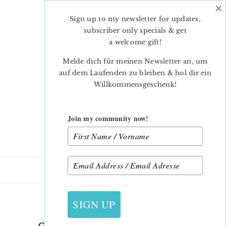
×
Skip
Skip
to
to
Sign up to my newsletter for updates,
main
primary
subscriber only specials & get
content
sidebar
a welcome gift
!
Melde dich für meinen Newsletter an, um
auf dem Laufenden zu bleiben & hol dir ein
Willkommensgeschenk!
Join my community now!
31. OKTOBER 2022
SIGN UP
GINGERBREAD-PLACEMAT-