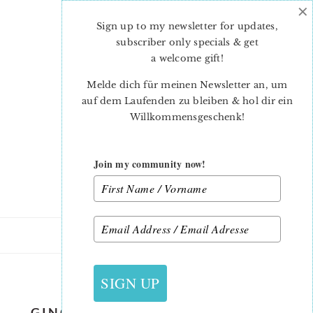
×
Skip
Skip
to
to
Sign up to my newsletter for updates,
main
primary
subscriber only specials & get
content
sidebar
a welcome gift
!
Melde dich für meinen Newsletter an, um
auf dem Laufenden zu bleiben & hol dir ein
Willkommensgeschenk!
Join my community now!
31. OKTOBER 2022
SIGN UP
GINGERBREAD-COUPLE-PILLOW-