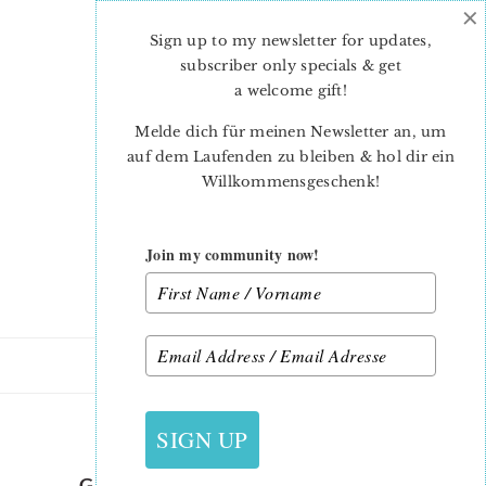
×
Skip
Skip
to
to
Sign up to my newsletter for updates,
main
primary
subscriber only specials & get
content
sidebar
a welcome gift
!
Melde dich für meinen Newsletter an, um
auf dem Laufenden zu bleiben & hol dir ein
Willkommensgeschenk!
Join my community now!
12. SEPTEMBER 2020
SIGN UP
GHOST MINI QUILT – A FUN