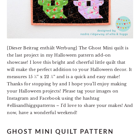
[Dieser Beitrag enthält Werbung] The Ghost Mini quilt is
the last project in my Halloween pattern add-on
showcase! I love this bright and cheerful little quilt that
will make the perfect addition to your Halloween decor. It
measures 15 ½“ x 22 ½“ and is a quick and easy make!
Thanks for stopping by and I hope you’ll enjoy making
your Halloween projects! P
lease tag your images on
Instagram and Facebook using the hashtag
#ellisandhiggspatterns – I’d love to share your makes! And
now, have a wonderful weekend!
GHOST MINI QUILT PATTERN