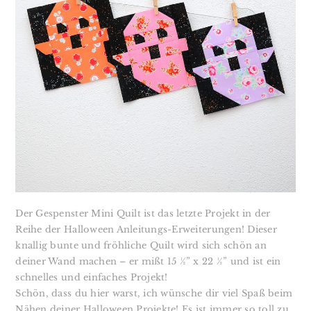
Der Gespenster Mini Quilt ist das letzte Projekt in der
Reihe der Halloween Anleitungs-Erweiterungen! Dieser
knallig bunte und fröhliche Quilt wird sich schön an
deiner Wand machen – er mißt
15 ½” x 22 ½”
und ist ein
schnelles und einfaches Projekt!
Schön, dass du hier warst, ich wünsche dir viel Spaß beim
Nähen deiner Halloween Projekte! ​Es ist immer so toll zu