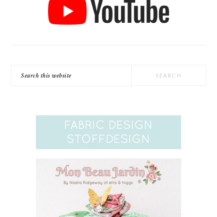
Search
this
website