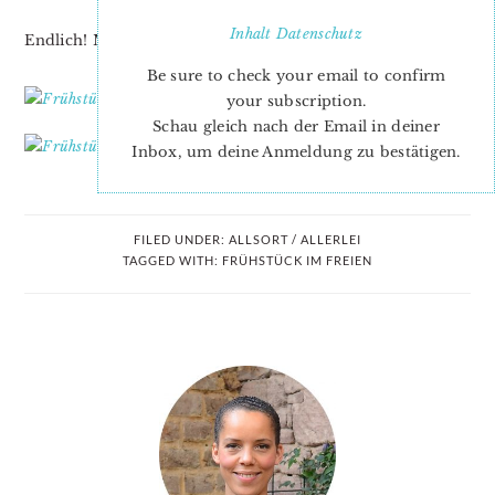
Inhalt
Datenschutz
Endlich! Mehr braucht man dazu gar nicht sagen…
Be sure to check your email to confirm
your subscription.
Schau gleich nach der Email in deiner
Inbox, um deine Anmeldung zu bestätigen.
FILED UNDER:
ALLSORT / ALLERLEI
TAGGED WITH:
FRÜHSTÜCK IM FREIEN
PRIMARY
SIDEBAR