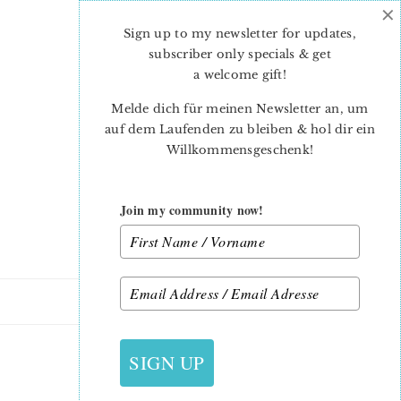
×
Skip
Skip
to
to
Sign up to my newsletter for updates,
main
primary
subscriber only specials & get
content
sidebar
a welcome gift
!
Melde dich für meinen Newsletter an, um
auf dem Laufenden zu bleiben & hol dir ein
Willkommensgeschenk!
Join my community now!
15. APRIL 2013
SIGN UP
FRÜHSTÜCK IM FREIEN