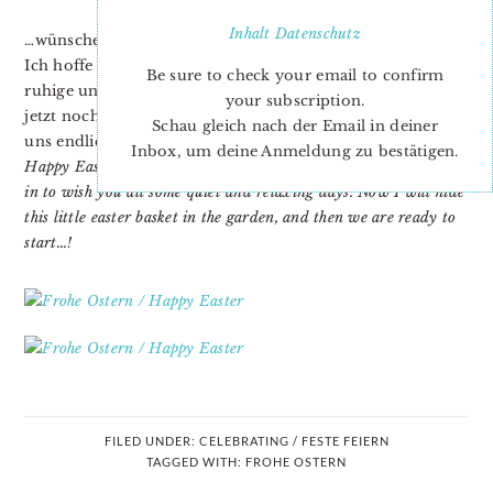
Inhalt
Datenschutz
…wünsche ich Euch meinen lieben Leserinnen und Lesern!
Ich hoffe Ihr lasst es Euch gutgehen, und genießt ein paar
Be sure to check your email to confirm
ruhige und entspannte Tage! Dieses Osterkörbchen wird
your subscription.
jetzt noch im Garten versteckt und dann kann es auch bei
Schau gleich nach der Email in deiner
uns endlich losgehen…!
Inbox, um deine Anmeldung zu bestätigen.
Happy Easter to you, my dear readers! I’m just quickly popping
in to wish you all some quiet and relaxing days. Now I will hide
this little easter basket in the garden, and then we are ready to
start…!
FILED UNDER:
CELEBRATING / FESTE FEIERN
TAGGED WITH:
FROHE OSTERN