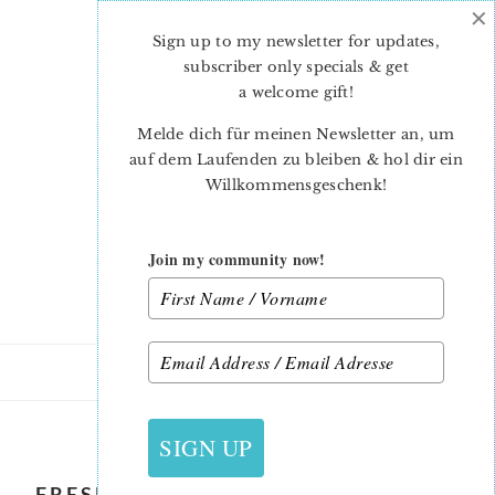
×
Skip
Skip
to
to
Sign up to my newsletter for updates,
main
primary
subscriber only specials & get
content
sidebar
a welcome gift
!
Melde dich für meinen Newsletter an, um
auf dem Laufenden zu bleiben & hol dir ein
Willkommensgeschenk!
Join my community now!
19. NOVEMBER 2019
SIGN UP
FRESH FAT QUARTER QUILTS BOOK