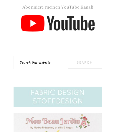
Abonniere meinen YouTube Kanal!
Search
this
website