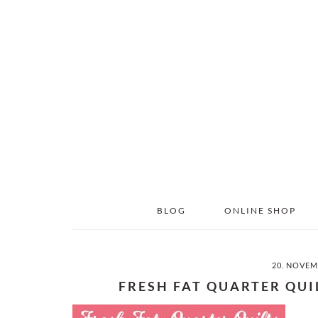
Skip
Skip
to
to
main
primary
content
sidebar
BLOG
ONLINE SHOP
20. NOVEM
FRESH FAT QUARTER QU