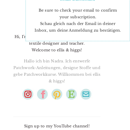
Be sure to check your email to confirm
your subscription.
Schau gleich nach der Email in deiner
Inbox, um deine Anmeldung zu bestätigen.
Hi, I’m Nadra. I’m a quilt pattern designer,
textile designer and teacher.
Welcome to ellis & higgs!
Hallo ich bin Nadra. Ich entwerfe
Patchwork-Anleitungen, designe Stoffe und
gebe Patchworkkurse. Willkommen bei ellis
& higgs!
Sign up to my YouTube channel!