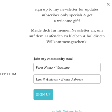
×
Sign up to my newsletter for updates,
subscriber only specials & get
a welcome gift
!
Melde dich für meinen Newsletter an, um
auf dem Laufenden zu bleiben & hol dir ein
Willkommensgeschenk!
Join my community now!
PRESSUM
DATENSCHUTZ
SIGN UP
PRIMARY
SIDEBAR
Inhalt
Datenschutz