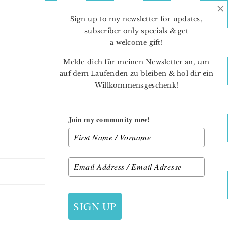
×
Skip
Skip
to
to
Sign up to my newsletter for updates,
main
primary
subscriber only specials & get
content
sidebar
a welcome gift
!
Melde dich für meinen Newsletter an, um
auf dem Laufenden zu bleiben & hol dir ein
Willkommensgeschenk!
Join my community now!
29. JULI 2011
SIGN UP
FRÄULEIN ZUCKERMINZ‘