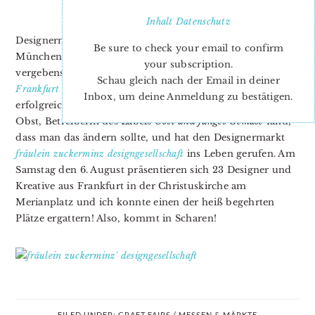
DESIGNGESELLSCHAFT
Inhalt
Datenschutz
Designermärkte wie man sie aus Berlin, Hamburg oder
Be sure to check your email to confirm
München kennt, sucht man in Frankfurt bisher fast
your subscription.
vergebens. Einzig die Mode-und Designmesse
Stilblüten
Schau gleich nach der Email in deiner
Frankfurt
hat sich über die letzten Jahre als sehr
Inbox, um deine Anmeldung zu bestätigen.
erfolgreiche Veranstaltung dieser Art etabliert. Kirsten
Obst, Betreiberin des Labels
Obst und junges Gemüse
fand,
dass man das ändern sollte, und hat den Designermarkt
fräulein zuckerminz designgesellschaft
ins Leben gerufen. Am
Samstag den 6. August präsentieren sich 23 Designer und
Kreative aus Frankfurt in der Christuskirche am
Merianplatz und ich konnte einen der heiß begehrten
Plätze ergattern! Also, kommt in Scharen!
FILED UNDER:
CRAFT FAIRS / MESSEN & MÄRKTE