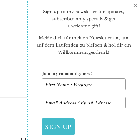
×
Skip
Skip
to
to
Sign up to my newsletter for updates,
main
primary
subscriber only specials & get
content
sidebar
a welcome gift
!
Melde dich für meinen Newsletter an, um
auf dem Laufenden zu bleiben & hol dir ein
Willkommensgeschenk!
Join my community now!
26. APRIL 2023
SIGN UP
FRAMED TULIP MINI QUILT –