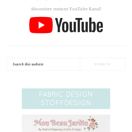
Abonniere meinen YouTube Kanal!
Search
this
website