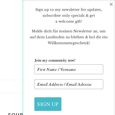
×
Skip
Skip
to
to
Sign up to my newsletter for updates,
main
primary
subscriber only specials & get
content
sidebar
a welcome gift
!
Melde dich für meinen Newsletter an, um
auf dem Laufenden zu bleiben & hol dir ein
Willkommensgeschenk!
Join my community now!
28. AUGUST 2020
SIGN UP
FOUR PATCH FUN – QUILT ALONG –