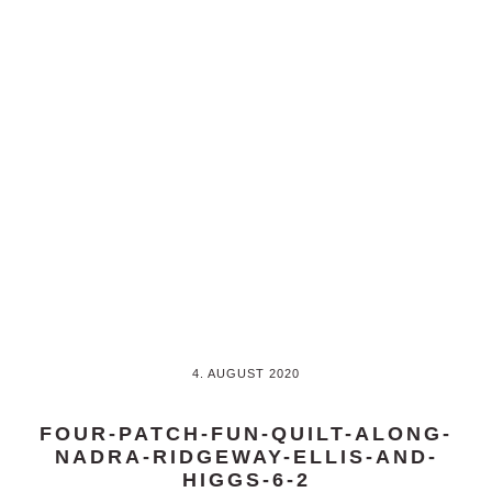
Skip
Skip
to
to
main
primary
content
sidebar
4. AUGUST 2020
FOUR-PATCH-FUN-QUILT-ALONG-
NADRA-RIDGEWAY-ELLIS-AND-
HIGGS-6-2