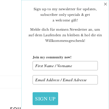
×
Skip
Skip
to
to
Sign up to my newsletter for updates,
main
primary
subscriber only specials & get
content
sidebar
a welcome gift
!
Melde dich für meinen Newsletter an, um
auf dem Laufenden zu bleiben & hol dir ein
Willkommensgeschenk!
Join my community now!
28. JUNI 2020
SIGN UP
FOUR-PATCH-FUN-QUILT-ALONG-