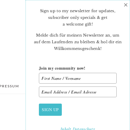
×
Sign up to my newsletter for updates,
subscriber only specials & get
a welcome gift
!
Melde dich für meinen Newsletter an, um
auf dem Laufenden zu bleiben & hol dir ein
Willkommensgeschenk!
Join my community now!
PRESSUM
DATENSCHUTZ
SIGN UP
PRIMARY
SIDEBAR
Inhalt
Datenschutz