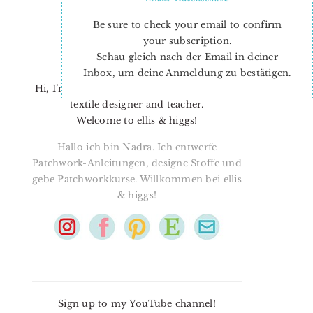
Be sure to check your email to confirm
your subscription.
Schau gleich nach der Email in deiner
Inbox, um deine Anmeldung zu bestätigen.
Hi, I’m Nadra. I’m a quilt pattern designer,
textile designer and teacher.
Welcome to ellis & higgs!
Hallo ich bin Nadra. Ich entwerfe
Patchwork-Anleitungen, designe Stoffe und
gebe Patchworkkurse. Willkommen bei ellis
& higgs!
Sign up to my YouTube channel!