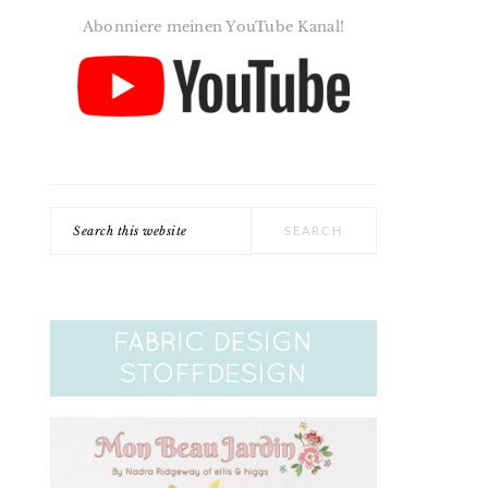
Abonniere meinen YouTube Kanal!
Search
this
website