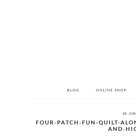
Skip
Skip
to
to
main
primary
content
sidebar
BLOG
ONLINE SHOP
28. JUN
FOUR-PATCH-FUN-QUILT-ALO
AND-HI