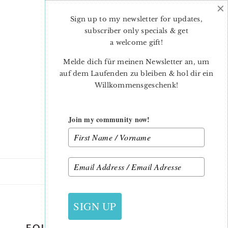
×
Skip
Skip
to
to
Sign up to my newsletter for updates,
main
primary
subscriber only specials & get
content
sidebar
a welcome gift
!
Melde dich für meinen Newsletter an, um
auf dem Laufenden zu bleiben & hol dir ein
Willkommensgeschenk!
Join my community now!
6. OKTOBER 2020
SIGN UP
FOUR PATCH FUN THUMBNAILS