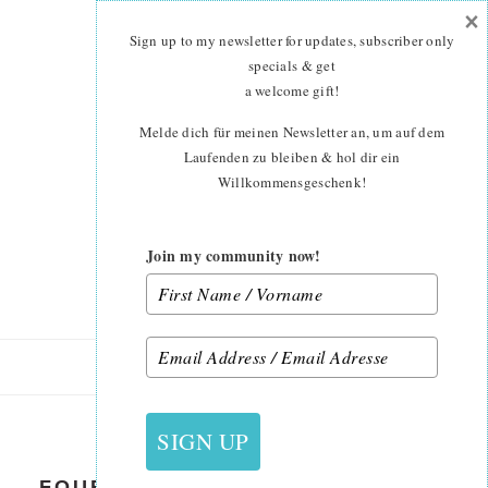
×
Skip
Skip
to
to
Sign up to my newsletter for updates, subscriber only
main
primary
specials & get
content
sidebar
a welcome gift
!
Melde dich für meinen Newsletter an, um auf dem
Laufenden zu bleiben & hol dir ein
Willkommensgeschenk!
Join my community now!
9. AUGUST 2020
SIGN UP
FOUR-PATCH-FUN-QUILT-ALONG-