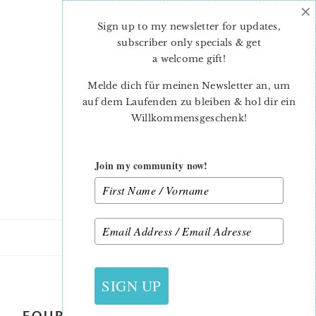
×
Skip
Skip
to
to
Sign up to my newsletter for updates,
main
primary
subscriber only specials & get
content
sidebar
a welcome gift
!
Melde dich für meinen Newsletter an, um
auf dem Laufenden zu bleiben & hol dir ein
Willkommensgeschenk!
Join my community now!
25. SEPTEMBER 2020
SIGN UP
FOUR PATCH FUN – QUILT ALONG –