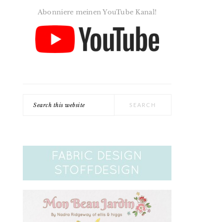
Abonniere meinen YouTube Kanal!
Search
this
website