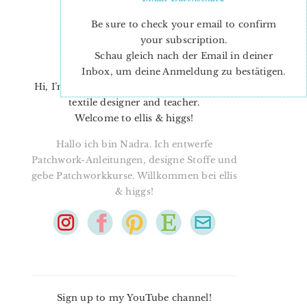
Be sure to check your email to confirm
your subscription.
Schau gleich nach der Email in deiner
Inbox, um deine Anmeldung zu bestätigen.
Hi, I’m Nadra. I’m a quilt pattern designer,
textile designer and teacher.
Welcome to ellis & higgs!
Hallo ich bin Nadra. Ich entwerfe
Patchwork-Anleitungen, designe Stoffe und
gebe Patchworkkurse. Willkommen bei ellis
& higgs!
Sign up to my YouTube channel!