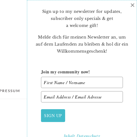
×
Sign up to my newsletter for updates,
subscriber only specials & get
a welcome gift
!
Melde dich für meinen Newsletter an, um
auf dem Laufenden zu bleiben & hol dir ein
Willkommensgeschenk!
Join my community now!
PRESSUM
DATENSCHUTZ
SIGN UP
PRIMARY
SIDEBAR
Inhalt
Datenschutz