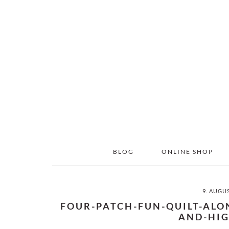
Skip
Skip
to
to
main
primary
content
sidebar
BLOG
ONLINE SHOP
9. AUGU
FOUR-PATCH-FUN-QUILT-ALO
AND-HIG