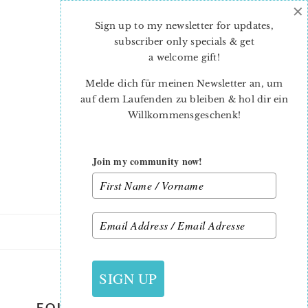
×
Skip
Skip
to
to
Sign up to my newsletter for updates,
main
primary
subscriber only specials & get
content
sidebar
a welcome gift
!
Melde dich für meinen Newsletter an, um
auf dem Laufenden zu bleiben & hol dir ein
Willkommensgeschenk!
Join my community now!
19. JUNI 2020
SIGN UP
FOUNDATION-PAPER-PIECING-