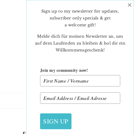
×
Skip
Skip
to
to
Sign up to my newsletter for updates,
main
primary
subscriber only specials & get
content
sidebar
a welcome gift
!
Melde dich für meinen Newsletter an, um
auf dem Laufenden zu bleiben & hol dir ein
Willkommensgeschenk!
Join my community now!
16. MÄRZ 2020
SIGN UP
FORK-AND-TROWEL-QUILT-