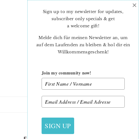
×
Skip
Skip
to
to
Sign up to my newsletter for updates,
main
primary
subscriber only specials & get
content
sidebar
a welcome gift
!
Melde dich für meinen Newsletter an, um
auf dem Laufenden zu bleiben & hol dir ein
Willkommensgeschenk!
Join my community now!
16. MÄRZ 2020
SIGN UP
FORK-AND-TROWEL-QUILT-