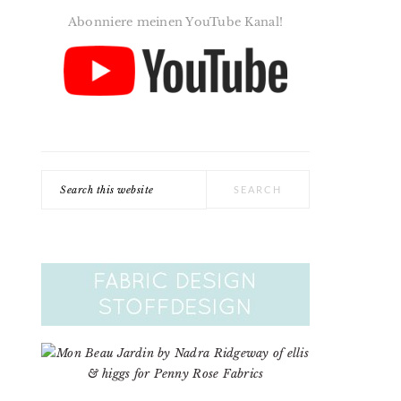
Abonniere meinen YouTube Kanal!
Search
this
website