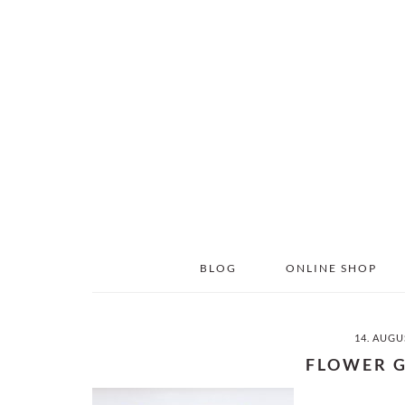
Skip
Skip
to
to
main
primary
content
sidebar
BLOG
ONLINE SHOP
14. AUGU
FLOWER 