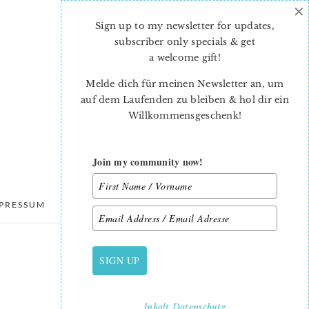
×
Sign up to my newsletter for updates,
subscriber only specials & get
a welcome gift
!
Melde dich für meinen Newsletter an, um
auf dem Laufenden zu bleiben & hol dir ein
Willkommensgeschenk!
Join my community now!
PRESSUM
DATENSCHUTZ
SIGN UP
PRIMARY
SIDEBAR
Inhalt
Datenschutz