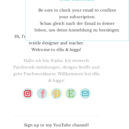
Be sure to check your email to confirm
your subscription.
Schau gleich nach der Email in deiner
Inbox, um deine Anmeldung zu bestätigen.
Hi, I’m Nadra. I’m a quilt pattern designer,
textile designer and teacher.
Welcome to ellis & higgs!
Hallo ich bin Nadra. Ich entwerfe
Patchwork-Anleitungen, designe Stoffe und
gebe Patchworkkurse. Willkommen bei ellis
& higgs!
Sign up to my YouTube channel!