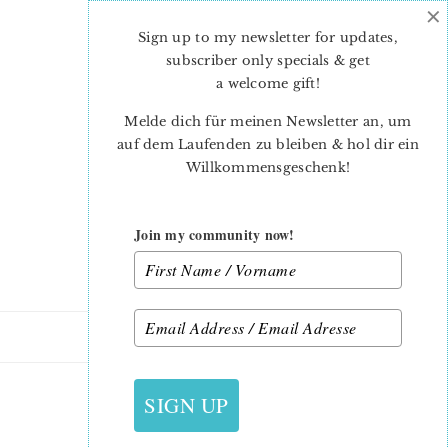
×
Skip
Skip
to
to
Sign up to my newsletter for updates,
main
primary
subscriber only specials & get
content
sidebar
a welcome gift
!
Melde dich für meinen Newsletter an, um
auf dem Laufenden zu bleiben & hol dir ein
Willkommensgeschenk!
Join my community now!
14. AUGUST 2016
SIGN UP
_MEIKE