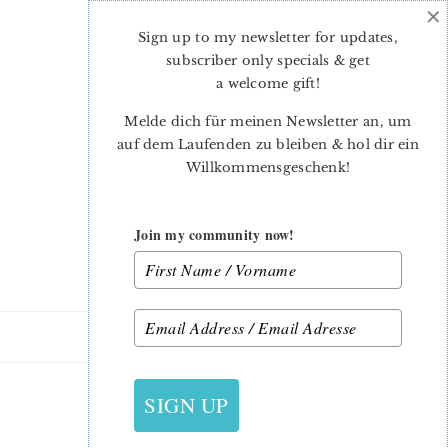
×
Skip
Skip
to
to
Sign up to my newsletter for updates,
main
primary
subscriber only specials & get
content
sidebar
a welcome gift
!
Melde dich für meinen Newsletter an, um
auf dem Laufenden zu bleiben & hol dir ein
Willkommensgeschenk!
Join my community now!
14. AUGUST 2016
SIGN UP
_MEIKE