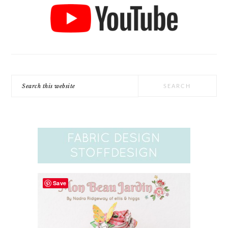
Search
this
website
Save