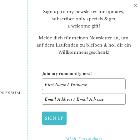
×
Sign up to my newsletter for updates,
subscriber only specials & get
a welcome gift
!
Melde dich für meinen Newsletter an, um
auf dem Laufenden zu bleiben & hol dir ein
Willkommensgeschenk!
Join my community now!
PRESSUM
DATENSCHUTZ
SIGN UP
PRIMARY
SIDEBAR
Inhalt
Datenschutz