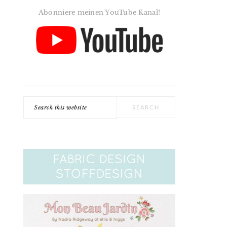
Abonniere meinen YouTube Kanal!
Search
this
website