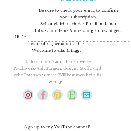
Be sure to check your email to confirm
your subscription.
Schau gleich nach der Email in deiner
Inbox, um deine Anmeldung zu bestätigen.
Hi, I’m Nadra. I’m a quilt pattern designer,
textile designer and teacher.
Welcome to ellis & higgs!
Hallo ich bin Nadra. Ich entwerfe
Patchwork-Anleitungen, designe Stoffe und
gebe Patchworkkurse. Willkommen bei ellis
& higgs!
Sign up to my YouTube channel!