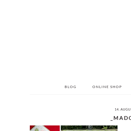
Skip
Skip
to
to
main
primary
content
sidebar
BLOG
ONLINE SHOP
14. AUGU
_MAD