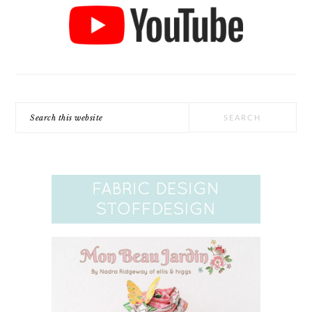
Search
this
website