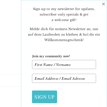
×
Skip
Skip
to
to
Sign up to my newsletter for updates,
main
primary
subscriber only specials & get
content
sidebar
a welcome gift
!
Melde dich für meinen Newsletter an, um
auf dem Laufenden zu bleiben & hol dir ein
Willkommensgeschenk!
Join my community now!
14. AUGUST 2016
SIGN UP
_KAREN