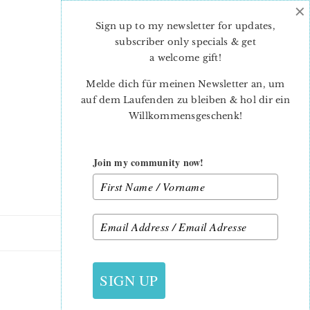
×
Skip
Skip
to
to
Sign up to my newsletter for updates,
main
primary
subscriber only specials & get
content
sidebar
a welcome gift
!
Melde dich für meinen Newsletter an, um
auf dem Laufenden zu bleiben & hol dir ein
Willkommensgeschenk!
Join my community now!
21. JUNI 2016
SIGN UP
FLAG BUNTING3