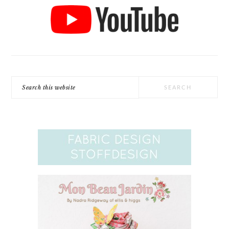
Search
this
website