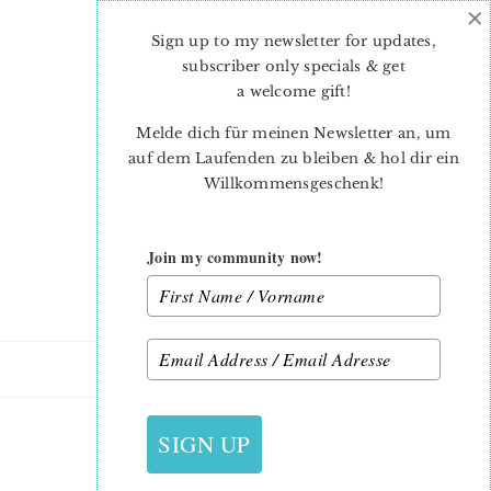
×
Skip
Skip
to
to
Sign up to my newsletter for updates,
main
primary
subscriber only specials & get
content
sidebar
a welcome gift
!
Melde dich für meinen Newsletter an, um
auf dem Laufenden zu bleiben & hol dir ein
Willkommensgeschenk!
Join my community now!
21. JUNI 2016
SIGN UP
FLAG BUNTING2